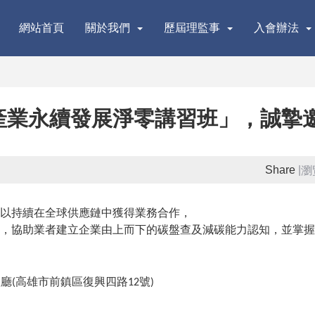
網站首頁
關於我們
歷屆理監事
入會辦法
「產業永續發展淨零講習班」，誠摯
Share
|
瀏
以持續在全球供應鏈中獲得業務合作，
，協助業者建立企業由上而下的碳盤查及減碳能力認知，並掌握
誼廳
高雄市前鎮區復興四路
號
(
12
)