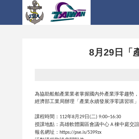
8月29日
為協助船舶產業業者掌握國內外產業淨零趨勢，
經濟部工業局辦理「產業永續發展淨零講習班」
課程時間：
年
月
日
二
112
8
29
(
) 9:00~16:30
授課地點：高雄軟體園區會議中心
棟中庭交
A
報名網址：
https://pse.is/5399zx