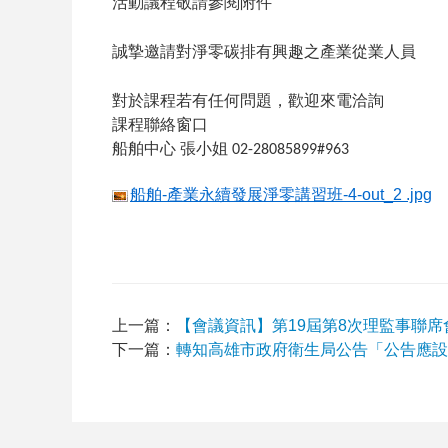
活動議程敬請參閱附件
誠摯邀請對淨零碳排有興趣之產業從業人員
對於課程若有任何問題，歡迎來電洽詢
課程聯絡窗口
船舶中心 張小姐
02-28085899#963
船舶-產業永續發展淨零講習班-4-out_2 .jpg
上一篇：
【會議資訊】第19屆第8次理監事聯席
下一篇：
轉知高雄市政府衛生局公告「公告應設